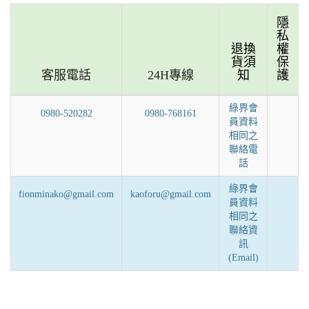
隱
私
退換
權
貨須
保
客服電話
24H專線
知
護
綠界會
0980-520282
0980-768161
員資料
相同之
聯絡電
話
綠界會
fionminako@gmail.com
kaoforu@gmail.com
員資料
相同之
聯絡資
訊
(Email)