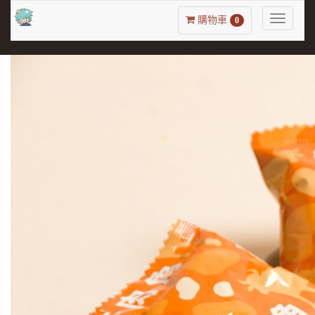
Toggle
購物車
0
navigatio