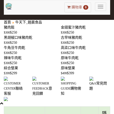
Toggle
購物車
0
navigatio
首頁
牛天下_鎧晨食品
豬肉鬆
金錢蜜汁豬肉乾
$250
$250
$300
$300
黑胡椒口味豬肉乾
古早味豬肉乾
$250
$250
$300
$300
牛角豆牛肉乾
高梁口味牛肉乾
$250
$250
$300
$300
辣味牛肉乾
原味牛肉乾
$250
$250
$300
$300
綜合堅果
原味堅果
$299
$399
$399
$499
常見問
CUSTOMER
CUSTOMER
SHOPPING
Q&A
聯絡
意
購物需
題
CENTER
FEEDBACK
GUIDE
客服
見回饋
知
隱