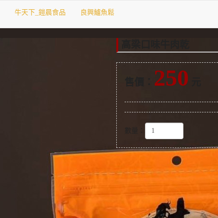
牛天下_鎧晨食品
良興鱸魚鬆
服
高梁口味牛肉乾
250
售價：
元
數量：