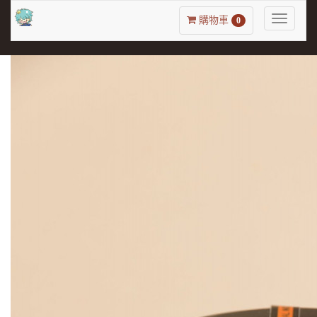
Toggle
購物車
0
navigatio