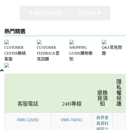
繼續選購商品
我要結帳
熱門精選
常見問
CUSTOMER
CUSTOMER
SHOPPING
Q&A
聯絡
意
購物需
題
CENTER
FEEDBACK
GUIDE
客服
見回饋
知
隱
私
退換
權
貨須
保
客服電話
24H專線
知
護
綠界會
0980-520282
0980-768161
員資料
相同之