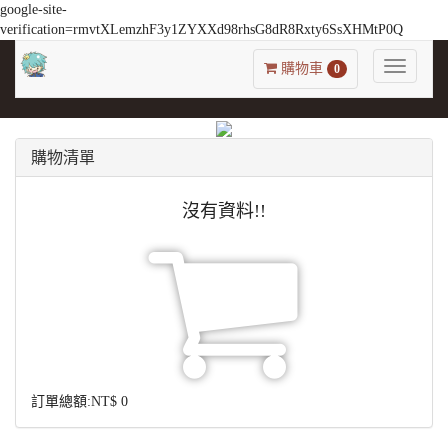
google-site-
verification=rmvtXLemzhF3y1ZYXXd98rhsG8dR8Rxty6SsXHMtP0Q
Toggle
購物車
0
navigatio
購物清單
沒有資料!!
訂單總額:
NT$
0